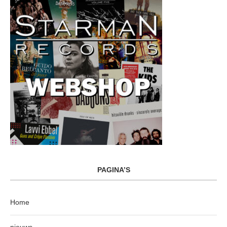
PAGINA’S
Home