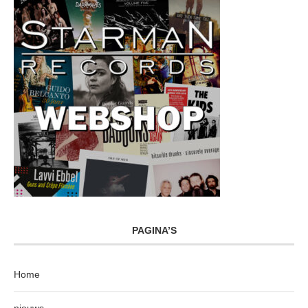
PAGINA’S
Home