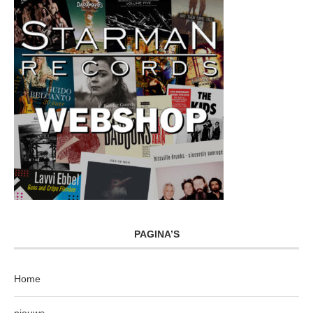
PAGINA’S
Home