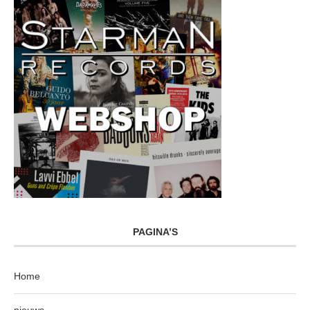
PAGINA’S
Home