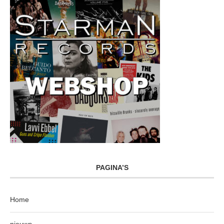
PAGINA’S
Home