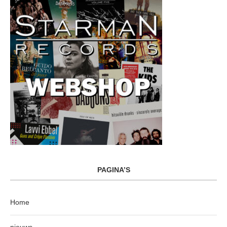
PAGINA’S
Home