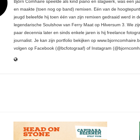
Björn Comhaire speelde als kind piano en slagwerk, was een jaar
en maakte (toen nog op band) remixen. Eén van de hoogtepunte
jeugd beleefde hij toen één van zijn remixen gedraaid werd in d
legendarische Soulshow van Ferry Maat op Hilversum 3. We zij
paar decennia later en sinds enkele jaren is hij freelance fotogr
journalist. Je kan zijn portfolio bekijken op www.bjorncomhaire.
volgen op Facebook (@bcfotograaf) of Instagram (@bjorncomh