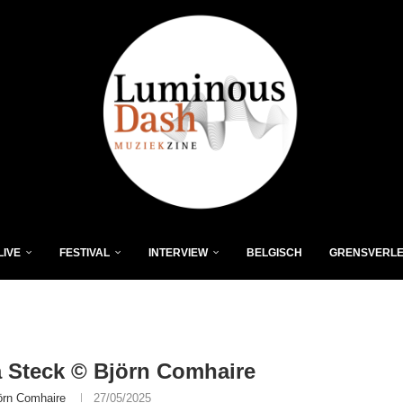
LIVE
FESTIVAL
INTERVIEW
BELGISCH
GRENSVERL
 Steck © Björn Comhaire
örn Comhaire
27/05/2025