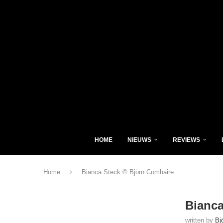
HOME
NIEUWS
REVIEWS
Home
Bianca Steck © Björn Comhaire
Bianca
written by
Bj