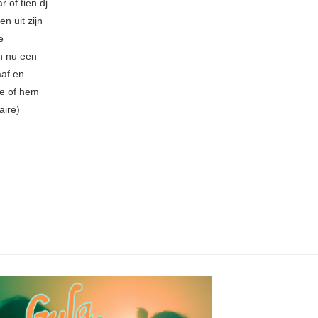
 of tien dj
n uit zijn
e
n nu een
aaf en
be of hem
aire)