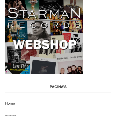
PAGINA’S
Home