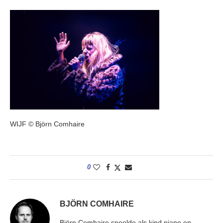
WIJF © Björn Comhaire
0
BJÖRN COMHAIRE
Björn Comhaire speelde als kind piano en