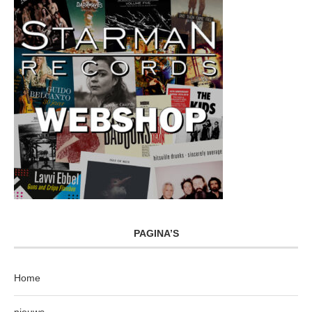
PAGINA’S
Home