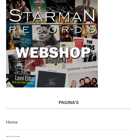
PAGINA’S
Home