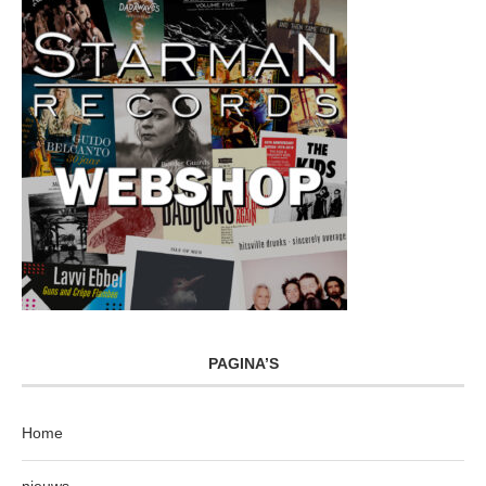
PAGINA’S
Home