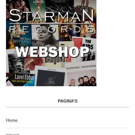
PAGINA’S
Home