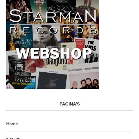
PAGINA’S
Home