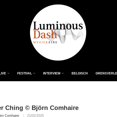
LIVE
FESTIVAL
INTERVIEW
BELGISCH
GRENSVERL
r Ching © Björn Comhaire
örn Comhaire
21/02/2025