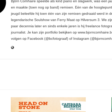
Björn Comhaire speelde als kind piano en slagwerk, was een jaar
en maakte (toen nog op band) remixen. Eén van de hoogtepunte
jeugd beleefde hij toen één van zijn remixen gedraaid werd in d
legendarische Soulshow van Ferry Maat op Hilversum 3. We zij
paar decennia later en sinds enkele jaren is hij freelance fotogr
journalist. Je kan zijn portfolio bekijken op www.bjorncomhaire.
volgen op Facebook (@bcfotograaf) of Instagram (@bjorncomh