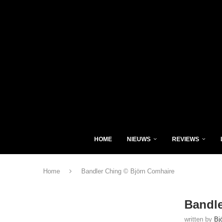
HOME
NIEUWS
REVIEWS
Home
Bandler Ching © Björn Comhaire
Bandle
written by
Bj