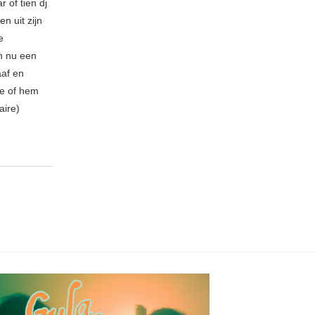
 of tien dj
n uit zijn
e
n nu een
aaf en
be of hem
aire)