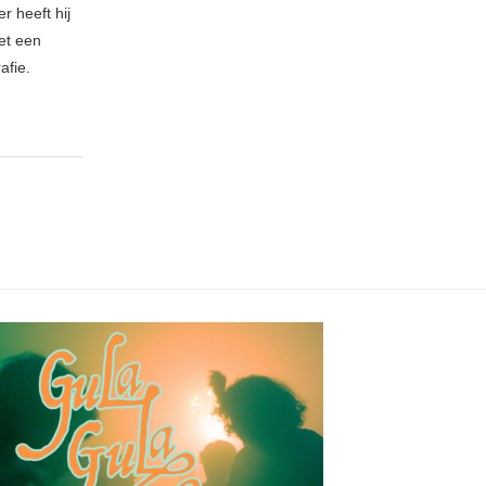
r heeft hij
et een
afie.