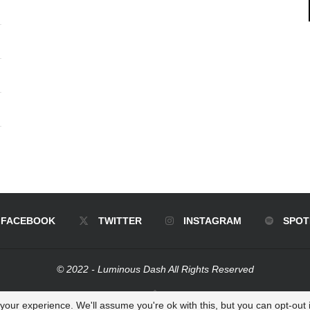
FACEBOOK
TWITTER
INSTAGRAM
SPOT
© 2022 - Luminous Dash All Rights Reserved
BACK TO TOP
our experience. We'll assume you're ok with this, but you can opt-out i