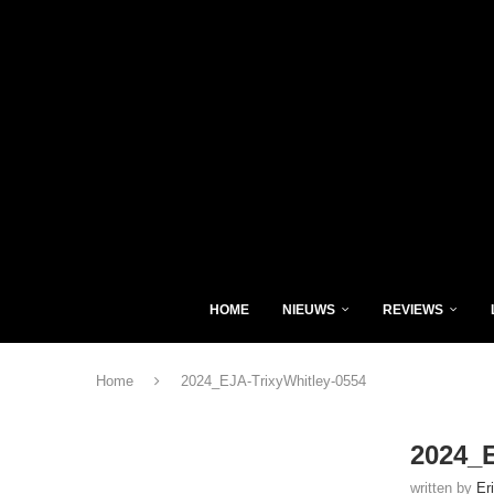
HOME
NIEUWS
REVIEWS
Home
2024_EJA-TrixyWhitley-0554
2024_E
written by
Er