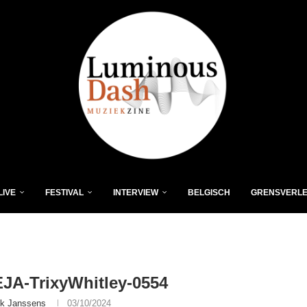
LIVE
FESTIVAL
INTERVIEW
BELGISCH
GRENSVERL
JA-TrixyWhitley-0554
ik Janssens
03/10/2024