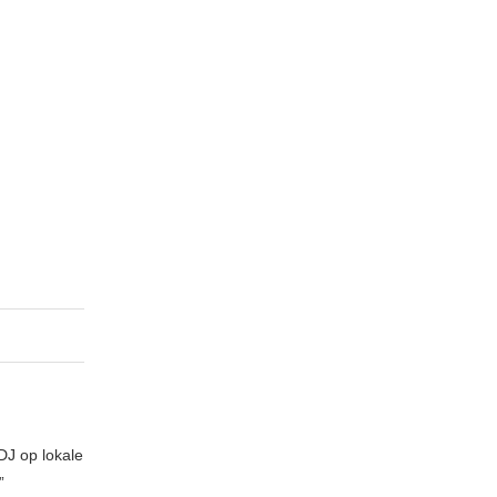
DJ op lokale
”