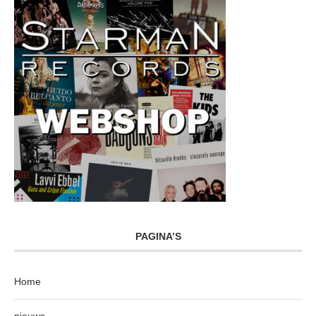
PAGINA’S
Home