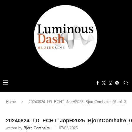
Home
20240824_LD_ECHT_JopH2025_BjornComhaire_01_of_3
20240824_LD_ECHT_JopH2025_BjornComhaire_0
written by
Björn Comhaire
07/03/2025