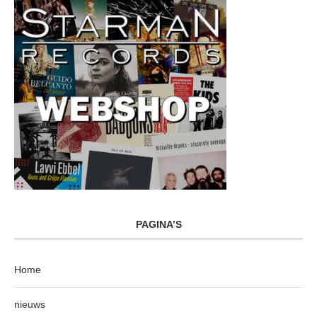
PAGINA’S
Home
nieuws