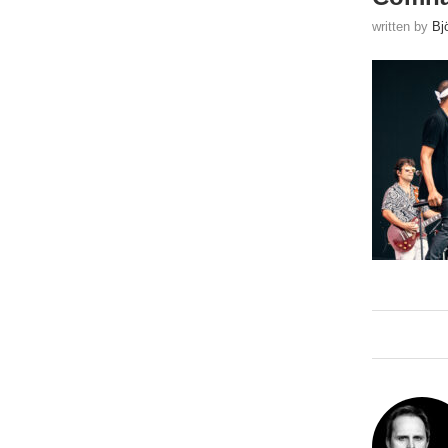
written by
Bj