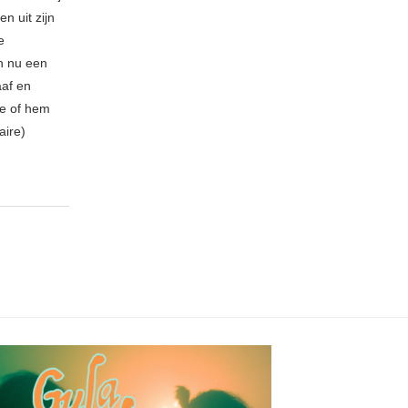
n uit zijn
e
n nu een
aaf en
be of hem
aire)