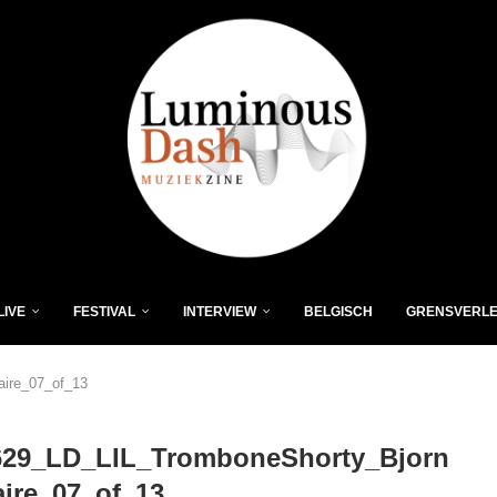
LIVE
FESTIVAL
INTERVIEW
BELGISCH
GRENSVERL
ire_07_of_13
629_LD_LIL_TromboneShorty_Bjorn
ire_07_of_13