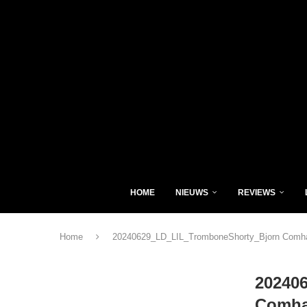
HOME
NIEUWS
REVIEWS
Home
20240629_LD_LIL_TromboneShorty_Bjorn Comha
20240
Comha