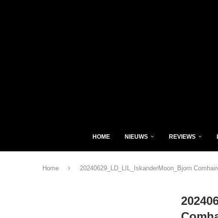
HOME
NIEUWS
REVIEWS
Home
20240629_LD_LIL_IskanderMoon_Bjorn Comhair
20240
Comha