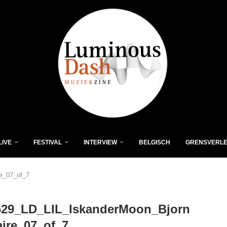
LIVE
FESTIVAL
INTERVIEW
BELGISCH
GRENSVERL
e_07_of_7
629_LD_LIL_IskanderMoon_Bjorn
ire_07_of_7