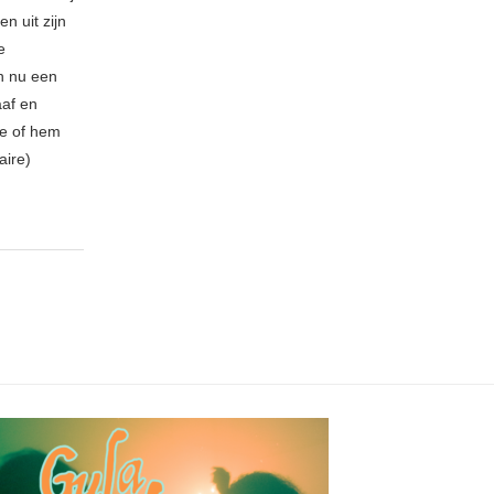
n uit zijn
e
n nu een
aaf en
be of hem
aire)