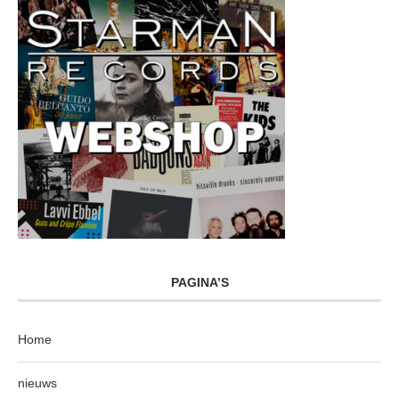
PAGINA’S
Home
nieuws