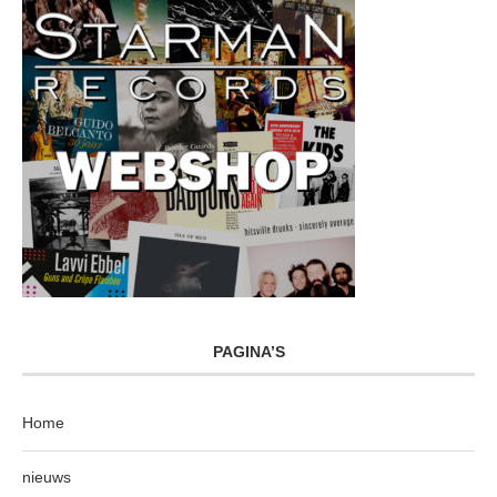
PAGINA’S
Home
nieuws