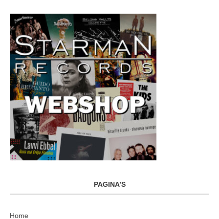
PAGINA’S
Home