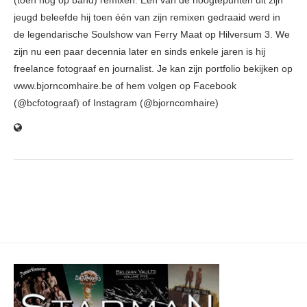
(toen nog op band) remixen. Eén van de hoogtepunten uit zijn
jeugd beleefde hij toen één van zijn remixen gedraaid werd in
de legendarische Soulshow van Ferry Maat op Hilversum 3. We
zijn nu een paar decennia later en sinds enkele jaren is hij
freelance fotograaf en journalist. Je kan zijn portfolio bekijken op
www.bjorncomhaire.be of hem volgen op Facebook
(@bcfotograaf) of Instagram (@bjorncomhaire)