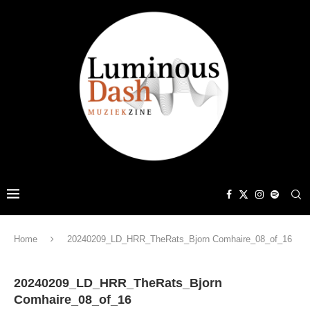
Home
20240209_LD_HRR_TheRats_Bjorn Comhaire_08_of_16
20240209_LD_HRR_TheRats_Bjorn
Comhaire_08_of_16