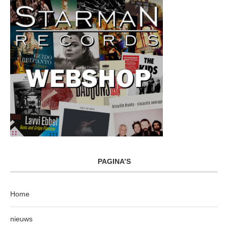
PAGINA’S
Home
nieuws