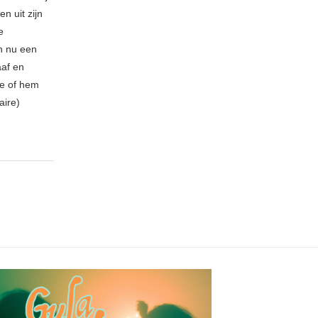
n uit zijn
e
n nu een
aaf en
be of hem
aire)