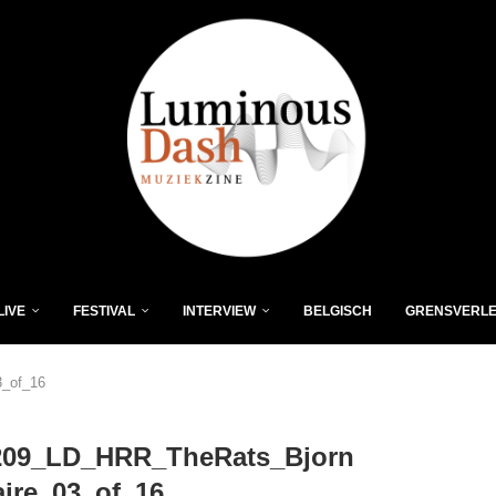
LIVE
FESTIVAL
INTERVIEW
BELGISCH
GRENSVERL
_of_16
209_LD_HRR_TheRats_Bjorn
ire_03_of_16