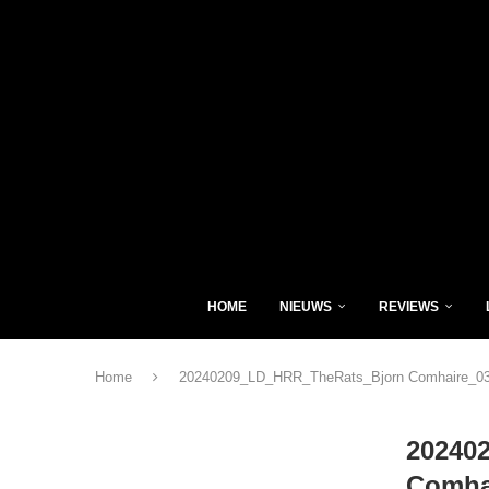
HOME
NIEUWS
REVIEWS
Home
20240209_LD_HRR_TheRats_Bjorn Comhaire_03
20240
Comha