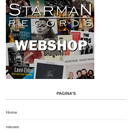
PAGINA’S
Home
nieuws