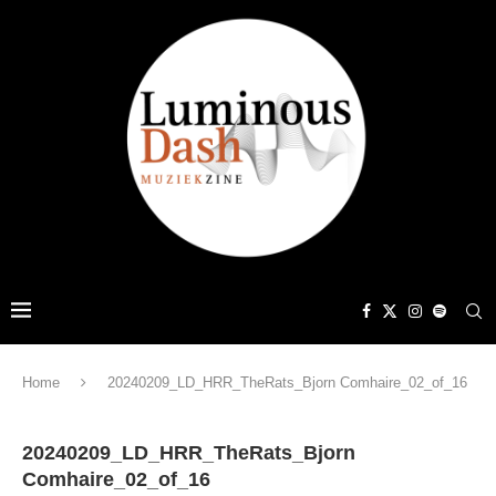
Home
20240209_LD_HRR_TheRats_Bjorn Comhaire_02_of_16
20240209_LD_HRR_TheRats_Bjorn
Comhaire_02_of_16