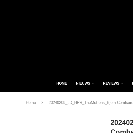
HOME
NIEUWS
REVIEWS
Home
20240209_LD_HRR_TheMuttons_Bjorn Comhaire
20240
Comha