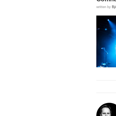
written by
Bj