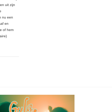
n uit zijn
e
n nu een
aaf en
be of hem
aire)