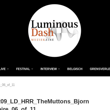
LIVE
FESTIVAL
INTERVIEW
BELGISCH
GRENSVERL
_06_of_11
209_LD_HRR_TheMuttons_Bjorn
ire_06_of_11