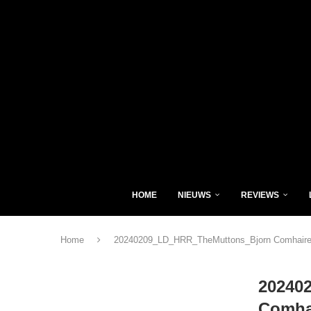
HOME
NIEUWS
REVIEWS
Home
20240209_LD_HRR_TheMuttons_Bjorn Comhaire
20240
Comha