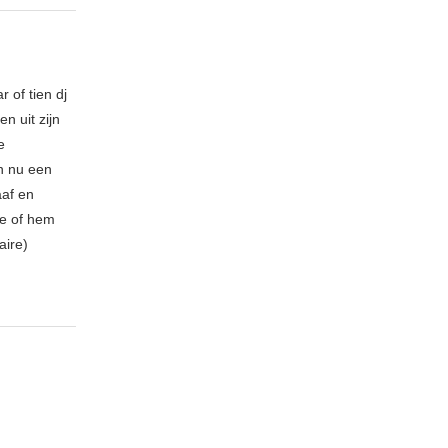
 of tien dj
n uit zijn
e
n nu een
aaf en
be of hem
aire)