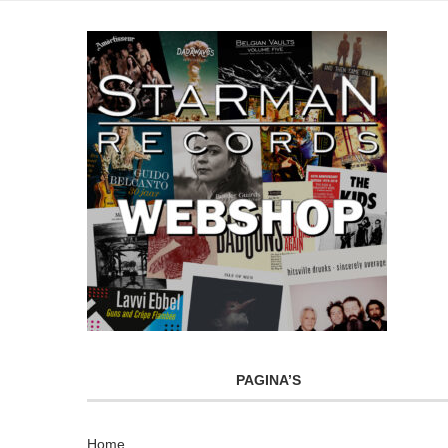
PAGINA’S
Home