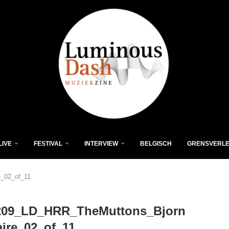
LIVE
FESTIVAL
INTERVIEW
BELGISCH
GRENSVERL
_02_of_11
209_LD_HRR_TheMuttons_Bjorn
ire_02_of_11