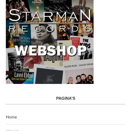
PAGINA’S
Home