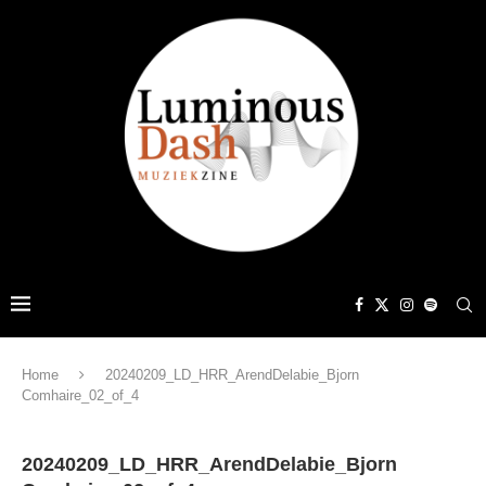
Home
20240209_LD_HRR_ArendDelabie_Bjorn
Comhaire_02_of_4
20240209_LD_HRR_ArendDelabie_Bjorn