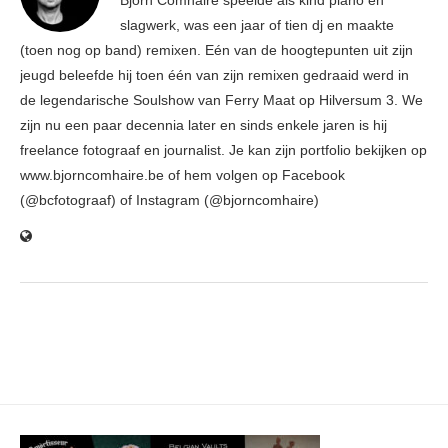
Björn Comhaire speelde als kind piano en
slagwerk, was een jaar of tien dj en maakte
(toen nog op band) remixen. Eén van de hoogtepunten uit zijn
jeugd beleefde hij toen één van zijn remixen gedraaid werd in
de legendarische Soulshow van Ferry Maat op Hilversum 3. We
zijn nu een paar decennia later en sinds enkele jaren is hij
freelance fotograaf en journalist. Je kan zijn portfolio bekijken op
www.bjorncomhaire.be of hem volgen op Facebook
(@bcfotograaf) of Instagram (@bjorncomhaire)