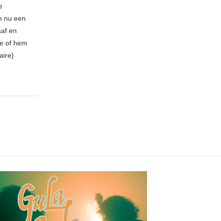
e
n nu een
aaf en
be of hem
aire)