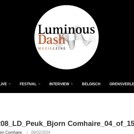
LIVE
FESTIVAL
INTERVIEW
BELGISCH
GRENSVERL
208_LD_Peuk_Bjorn Comhaire_04_of_1
örn Comhaire
09/02/2024