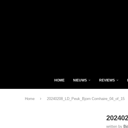
HOME
NIEUWS
REVIEWS
Home
20240208_LD_Peuk_Bjorn Comhaire_04_of_15
20240
written by
Bj