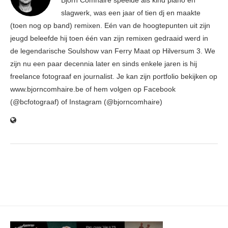
Björn Comhaire speelde als kind piano en
slagwerk, was een jaar of tien dj en maakte
(toen nog op band) remixen. Eén van de hoogtepunten uit zijn
jeugd beleefde hij toen één van zijn remixen gedraaid werd in
de legendarische Soulshow van Ferry Maat op Hilversum 3. We
zijn nu een paar decennia later en sinds enkele jaren is hij
freelance fotograaf en journalist. Je kan zijn portfolio bekijken op
www.bjorncomhaire.be of hem volgen op Facebook
(@bcfotograaf) of Instagram (@bjorncomhaire)