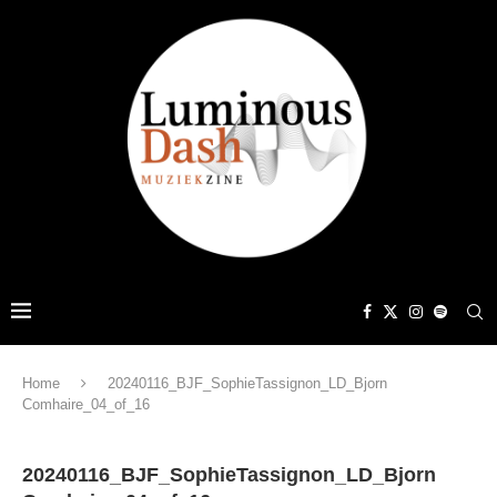
Home
20240116_BJF_SophieTassignon_LD_Bjorn
Comhaire_04_of_16
20240116_BJF_SophieTassignon_LD_Bjorn