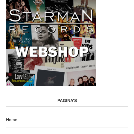
PAGINA’S
Home