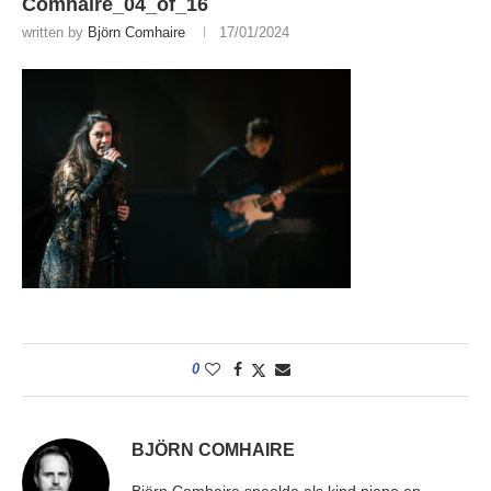
Comhaire_04_of_16
written by
Björn Comhaire
17/01/2024
0
BJÖRN COMHAIRE