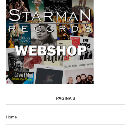
PAGINA’S
Home