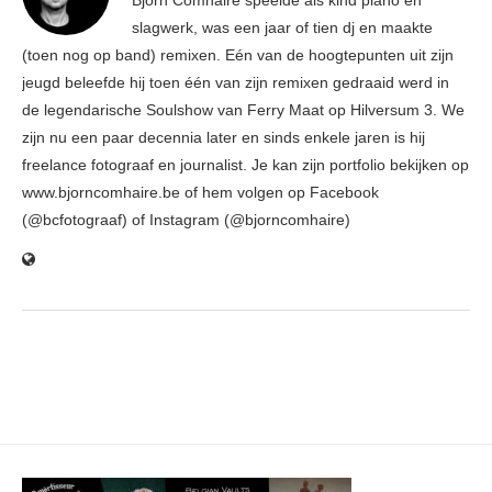
Björn Comhaire speelde als kind piano en
slagwerk, was een jaar of tien dj en maakte
(toen nog op band) remixen. Eén van de hoogtepunten uit zijn
jeugd beleefde hij toen één van zijn remixen gedraaid werd in
de legendarische Soulshow van Ferry Maat op Hilversum 3. We
zijn nu een paar decennia later en sinds enkele jaren is hij
freelance fotograaf en journalist. Je kan zijn portfolio bekijken op
www.bjorncomhaire.be of hem volgen op Facebook
(@bcfotograaf) of Instagram (@bjorncomhaire)