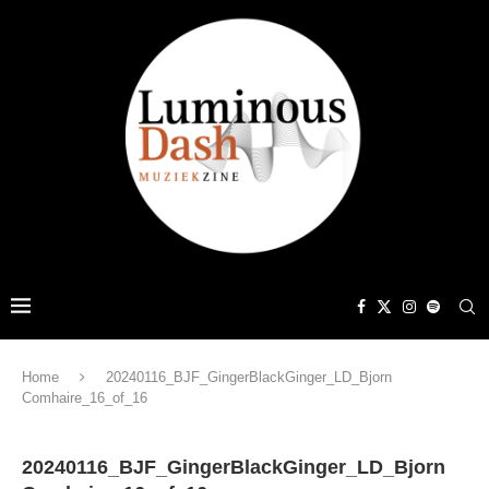
Home
20240116_BJF_GingerBlackGinger_LD_Bjorn
Comhaire_16_of_16
20240116_BJF_GingerBlackGinger_LD_Bjorn