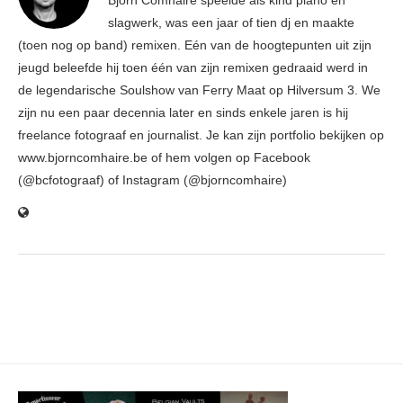
Björn Comhaire speelde als kind piano en
slagwerk, was een jaar of tien dj en maakte
(toen nog op band) remixen. Eén van de hoogtepunten uit zijn
jeugd beleefde hij toen één van zijn remixen gedraaid werd in
de legendarische Soulshow van Ferry Maat op Hilversum 3. We
zijn nu een paar decennia later en sinds enkele jaren is hij
freelance fotograaf en journalist. Je kan zijn portfolio bekijken op
www.bjorncomhaire.be of hem volgen op Facebook
(@bcfotograaf) of Instagram (@bjorncomhaire)