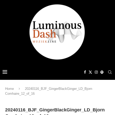
Home
20240116_BJF_GingerBlackGinger_LD_Bjorn
Comhaire_12_of_16
20240116_BJF_GingerBlackGinger_LD_Bjorn