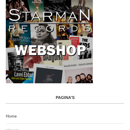
PAGINA’S
Home