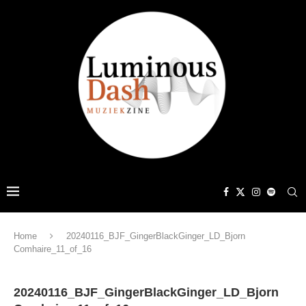
Home
20240116_BJF_GingerBlackGinger_LD_Bjorn
Comhaire_11_of_16
20240116_BJF_GingerBlackGinger_LD_Bjorn