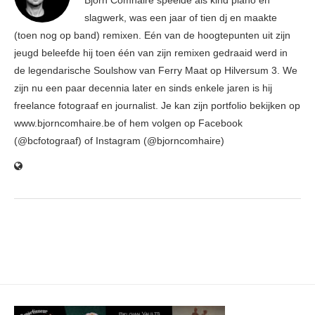
Björn Comhaire speelde als kind piano en
slagwerk, was een jaar of tien dj en maakte
(toen nog op band) remixen. Eén van de hoogtepunten uit zijn
jeugd beleefde hij toen één van zijn remixen gedraaid werd in
de legendarische Soulshow van Ferry Maat op Hilversum 3. We
zijn nu een paar decennia later en sinds enkele jaren is hij
freelance fotograaf en journalist. Je kan zijn portfolio bekijken op
www.bjorncomhaire.be of hem volgen op Facebook
(@bcfotograaf) of Instagram (@bjorncomhaire)