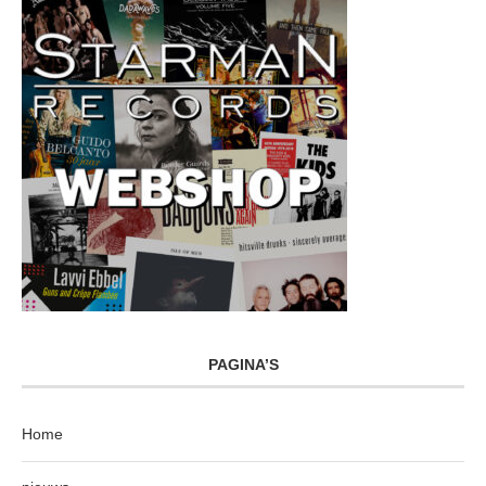
PAGINA’S
Home