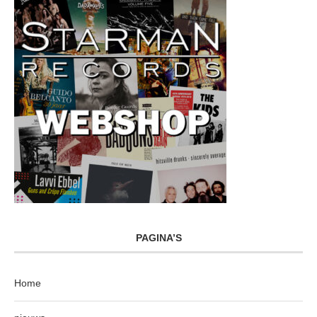
PAGINA’S
Home