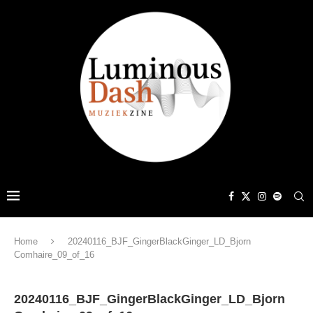
Home
20240116_BJF_GingerBlackGinger_LD_Bjorn
Comhaire_09_of_16
20240116_BJF_GingerBlackGinger_LD_Bjorn