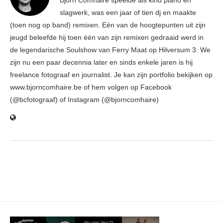
Björn Comhaire speelde als kind piano en
slagwerk, was een jaar of tien dj en maakte
(toen nog op band) remixen. Eén van de hoogtepunten uit zijn
jeugd beleefde hij toen één van zijn remixen gedraaid werd in
de legendarische Soulshow van Ferry Maat op Hilversum 3. We
zijn nu een paar decennia later en sinds enkele jaren is hij
freelance fotograaf en journalist. Je kan zijn portfolio bekijken op
www.bjorncomhaire.be of hem volgen op Facebook
(@bcfotograaf) of Instagram (@bjorncomhaire)