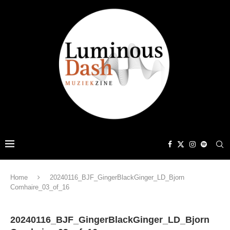
Home
20240116_BJF_GingerBlackGinger_LD_Bjorn
Comhaire_03_of_16
20240116_BJF_GingerBlackGinger_LD_Bjorn