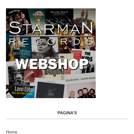
PAGINA’S
Home