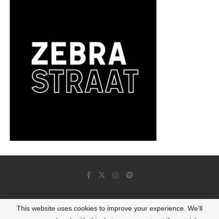
This website uses cookies to improve your experience. We'll
© 2022 - Luminous Dash All Rights Reserved