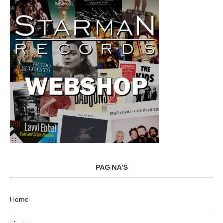
PAGINA’S
Home