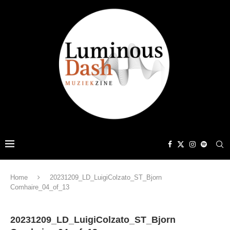
Home
20231209_LD_LuigiColzato_ST_Bjorn
Comhaire_04_of_13
20231209_LD_LuigiColzato_ST_Bjorn