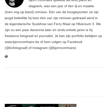
Björn Comhaire speelde als kind piano en
slagwerk, was een jaar of tien dj en maakte
(toen nog op band) remixen. Eén van de hoogtepunten uit zijn
jeugd beleefde hij toen één van zijn remixen gedraaid werd in
de legendarische Soulshow van Ferry Maat op Hilversum 3. We
zijn nu een paar decennia later en sinds enkele jaren is hij
freelance fotograaf en journalist. Je kan zijn portfolio bekijken op
www.bjorncomhaire.be of hem volgen op Facebook
(@bcfotograaf) of Instagram (@bjorncomhaire)