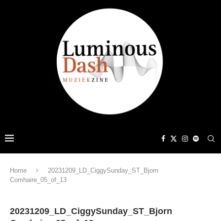
Home
20231209_LD_CiggySunday_ST_Bjorn
Comhaire_05_of_13
20231209_LD_CiggySunday_ST_Bjorn