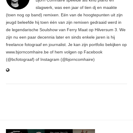
Björn Comhaire speelde als kind piano en
slagwerk, was een jaar of tien dj en maakte
(toen nog op band) remixen. Eén van de hoogtepunten uit zijn
jeugd beleefde hij toen één van zijn remixen gedraaid werd in
de legendarische Soulshow van Ferry Maat op Hilversum 3. We
zijn nu een paar decennia later en sinds enkele jaren is hij
freelance fotograaf en journalist. Je kan zijn portfolio bekijken op
www.bjorncomhaire.be of hem volgen op Facebook
(@bcfotograaf) of Instagram (@bjorncomhaire)