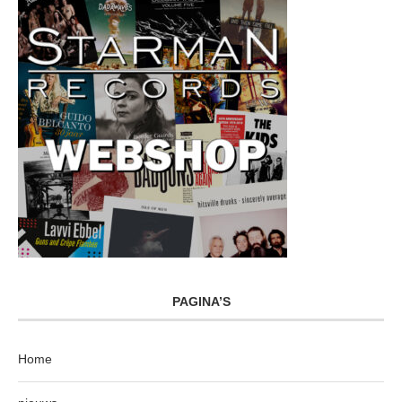
PAGINA’S
Home