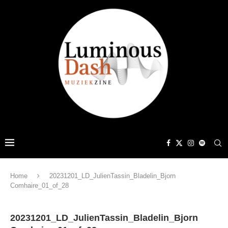
Home
20231201_LD_JulienTassin_Bladelin_Bjorn
Comhaire_01_of_28
20231201_LD_JulienTassin_Bladelin_Bjorn