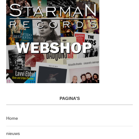
PAGINA’S
Home
nieuws