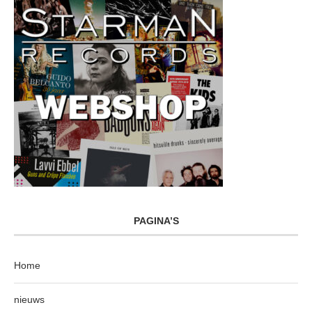
PAGINA’S
Home
nieuws