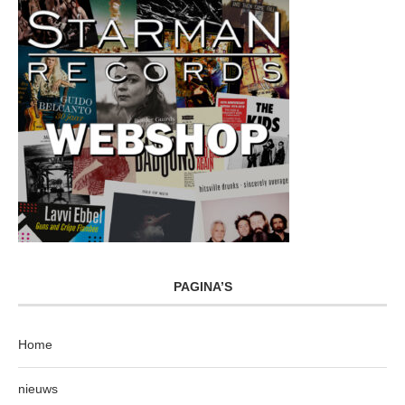
PAGINA’S
Home
nieuws