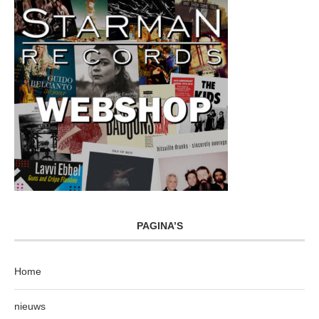
PAGINA’S
Home
nieuws