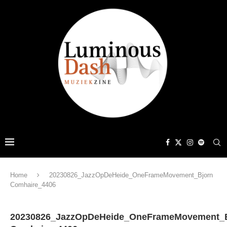
Home
20230826_JazzOpDeHeide_OneFrameMovement_Bjorn
Comhaire_4406
20230826_JazzOpDeHeide_OneFrameMovement_