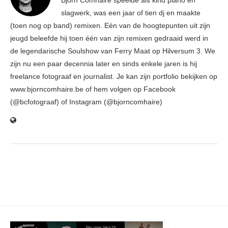
Björn Comhaire speelde als kind piano en
slagwerk, was een jaar of tien dj en maakte
(toen nog op band) remixen. Eén van de hoogtepunten uit zijn
jeugd beleefde hij toen één van zijn remixen gedraaid werd in
de legendarische Soulshow van Ferry Maat op Hilversum 3. We
zijn nu een paar decennia later en sinds enkele jaren is hij
freelance fotograaf en journalist. Je kan zijn portfolio bekijken op
www.bjorncomhaire.be of hem volgen op Facebook
(@bcfotograaf) of Instagram (@bjorncomhaire)