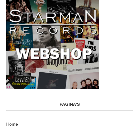
PAGINA’S
Home