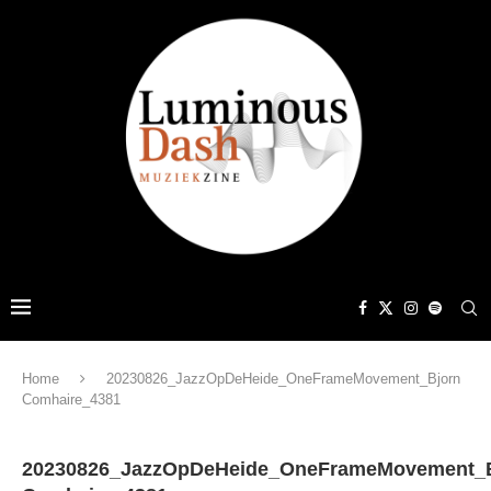
Home
20230826_JazzOpDeHeide_OneFrameMovement_Bjorn
Comhaire_4381
20230826_JazzOpDeHeide_OneFrameMovement_