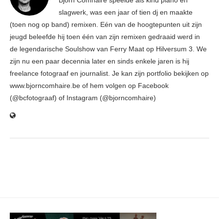
Björn Comhaire speelde als kind piano en
slagwerk, was een jaar of tien dj en maakte
(toen nog op band) remixen. Eén van de hoogtepunten uit zijn
jeugd beleefde hij toen één van zijn remixen gedraaid werd in
de legendarische Soulshow van Ferry Maat op Hilversum 3. We
zijn nu een paar decennia later en sinds enkele jaren is hij
freelance fotograaf en journalist. Je kan zijn portfolio bekijken op
www.bjorncomhaire.be of hem volgen op Facebook
(@bcfotograaf) of Instagram (@bjorncomhaire)