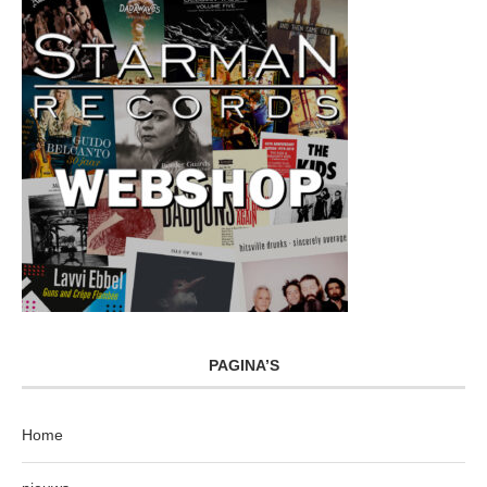
PAGINA’S
Home