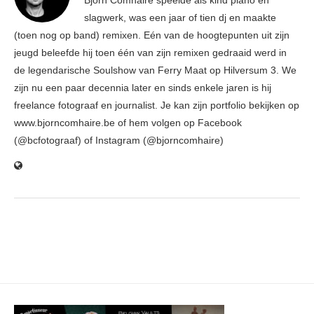
Björn Comhaire speelde als kind piano en
slagwerk, was een jaar of tien dj en maakte
(toen nog op band) remixen. Eén van de hoogtepunten uit zijn
jeugd beleefde hij toen één van zijn remixen gedraaid werd in
de legendarische Soulshow van Ferry Maat op Hilversum 3. We
zijn nu een paar decennia later en sinds enkele jaren is hij
freelance fotograaf en journalist. Je kan zijn portfolio bekijken op
www.bjorncomhaire.be of hem volgen op Facebook
(@bcfotograaf) of Instagram (@bjorncomhaire)