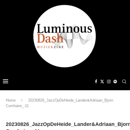
Home
20230826_JazzOpDeHeide_Lander&Adriaan_Bjorn
Comhaire_-11
20230826_JazzOpDeHeide_Lander&Adriaan_Bjor