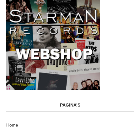
PAGINA’S
Home