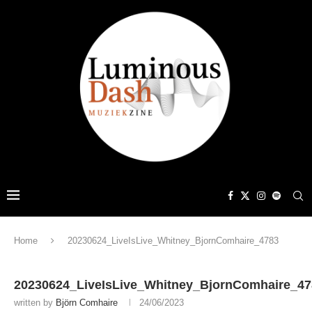
Home
20230624_LiveIsLive_Whitney_BjornComhaire_4783
20230624_LiveIsLive_Whitney_BjornComhaire_47
written by
Björn Comhaire
24/06/2023