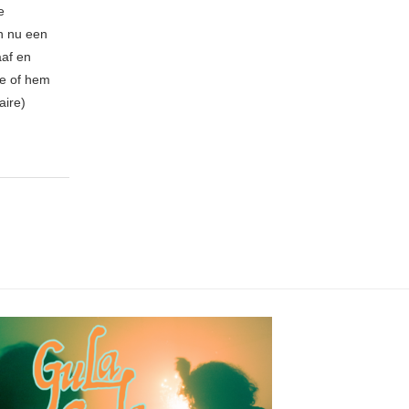
e
n nu een
aaf en
be of hem
aire)