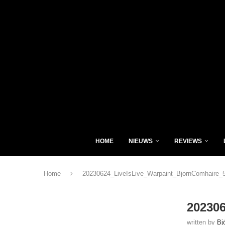
HOME
NIEUWS
REVIEWS
Home
20230624_LiveIsLive_Warpaint_BjornComhaire_
20230
written by
Bj