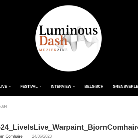
LIVE
FESTIVAL
INTERVIEW
BELGISCH
GRENSVERL
5084
624_LiveIsLive_Warpaint_BjornComhair
örn Comhaire
24/06/2023