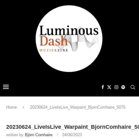
Home
20230624_LiveIsLive_Warpaint_BjornComhaire_5075
20230624_LiveIsLive_Warpaint_BjornComhaire_5
written by
Björn Comhaire
24/06/2023